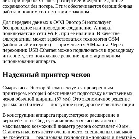
лет. При перебоях с электроэнергией введенные данные
сохраняются без потерь. Этим обеспечивается безошибочная
работа в полном соответствии с законом.
Для передачи данных в ОФД Эвотор 5i использует
беспроводное или проводное соединение. Аппарат
подключается к сети Wi-Fi, при ее наличии. В качестве
альтернативы может задействоваться технология GSM
(мобильный интернет) — применяется SIM-карта. Через
переходник USB-Ethernet можно подключаться к проводному
интернету, это подходящее решение при стационарном
использовании аппарата.
Надежный принтер чеков
Смарт-касса Эвотор 5i комплектуется проверенным
принтером, который обеспечивает подготовку качественных
чеков обычной ширины (57 мм). Это экономичное решение
для малого бизнеса — доступное и недорогое в эксплуатации.
В конструкции аппарата предусмотрено расширение в
верхней части. Сюда устанавливается кассовая лента —
максимально возможный диаметр рулона составляет 40 мм.
Ставить и менять ленту очень просто, специальных навыков
не требуется — реализована технология «положил и печатай».