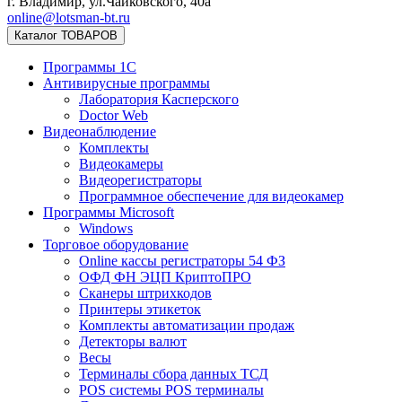
г. Владимир, ул.Чайковского, 40а
online@lotsman-bt.ru
Каталог ТОВАРОВ
Программы 1С
Антивирусные программы
Лаборатория Касперского
Doctor Web
Видеонаблюдение
Комплекты
Видеокамеры
Видеорегистраторы
Программное обеспечение для видеокамер
Программы Microsoft
Windows
Торговое оборудование
Online кассы регистраторы 54 ФЗ
ОФД ФН ЭЦП КриптоПРО
Сканеры штрихкодов
Принтеры этикеток
Комплекты автоматизации продаж
Детекторы валют
Весы
Терминалы сбора данных ТСД
POS системы POS терминалы