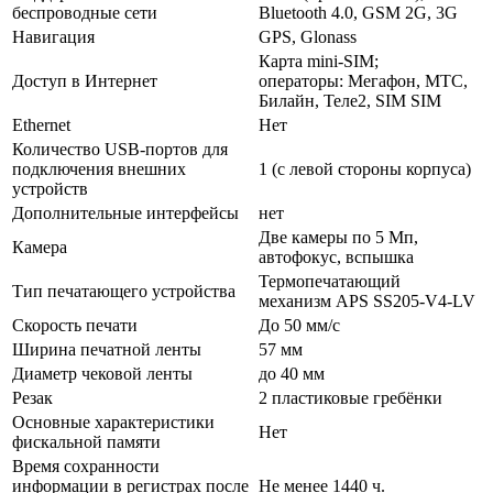
беспроводные сети
Bluetooth 4.0, GSM 2G, 3G
Навигация
GPS, Glonass
Карта mini-SIM;
Доступ в Интернет
операторы: Мегафон, МТС,
Билайн, Теле2, SIM SIM
Ethernet
Нет
Количество USB-портов для
подключения внешних
1 (с левой стороны корпуса)
устройств
Дополнительные интерфейсы
нет
Две камеры по 5 Mп,
Камера
автофокус, вспышка
Термопечатающий
Тип печатающего устройства
механизм APS SS205-V4-LV
Скорость печати
До 50 мм/с
Ширина печатной ленты
57 мм
Диаметр чековой ленты
до 40 мм
Резак
2 пластиковые гребёнки
Основные характеристики
Нет
фискальной памяти
Время сохранности
информации в регистрах после
Не менее 1440 ч.