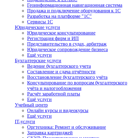
Геоинформационная навигационная система
Продажа и подключение оборудования к 1С
Разработка на платформе "1С"
Сервисы 1С
Юридические услуги
Юридическое консультирование
Регистрация фирм и ИП
Представительство в судах, арбитраж
Юридическое сопровождение бизнеса
Ещё услуги
Бухгалтерские услуги
Ведение бухгалтерского учета
Составление и сдача отчётности
Восстановление бухгалтерского учёта
Консультирование по вопросам бухгалтерского
учёта и налогообложения
Расчёт заработной платы
Ещё услуги
Учебный центр
Онлайн курсы и видеокурсы
Ещё услуги
IT-услуги
Оргтехника: Ремонт и обслуживание
Заправка картриджей