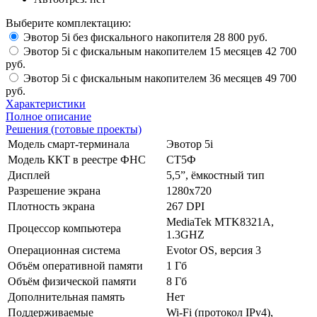
Выберите комплектацию:
Эвотор 5i без фискального накопителя
28 800 руб.
Эвотор 5i с фискальным накопителем 15 месяцев
42 700
руб.
Эвотор 5i с фискальным накопителем 36 месяцев
49 700
руб.
Характеристики
Полное описание
Решения (готовые проекты)
Модель смарт-терминала
Эвотор 5i
Модель ККТ в реестре ФНС
СТ5Ф
Дисплей
5,5”, ёмкостный тип
Разрешение экрана
1280х720
Плотность экрана
267 DPI
MediaTek MTK8321A,
Процессор компьютера
1.3GHZ
Операционная система
Evotor OS, версия 3
Объём оперативной памяти
1 Гб
Объём физической памяти
8 Гб
Дополнительная память
Нет
Поддерживаемые
Wi-Fi (протокол IPv4),