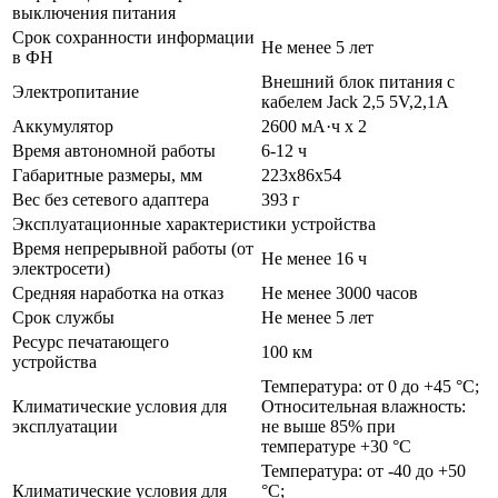
выключения питания
Срок сохранности информации
Не менее 5 лет
в ФН
Внешний блок питания с
Электропитание
кабелем Jack 2,5 5V,2,1A
Аккумулятор
2600 мА·ч х 2
Время автономной работы
6-12 ч
Габаритные размеры, мм
223х86х54
Вес без сетевого адаптера
393 г
Эксплуатационные характеристики устройства
Время непрерывной работы (от
Не менее 16 ч
электросети)
Средняя наработка на отказ
Не менее 3000 часов
Срок службы
Не менее 5 лет
Ресурс печатающего
100 км
устройства
Температура: от 0 до +45 °С;
Климатические условия для
Относительная влажность:
эксплуатации
не выше 85% при
температуре +30 °С
Температура: от -40 до +50
Климатические условия для
°С;