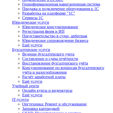
Геоинформационная навигационная система
Продажа и подключение оборудования к 1С
Разработка на платформе "1С"
Сервисы 1С
Юридические услуги
Юридическое консультирование
Регистрация фирм и ИП
Представительство в судах, арбитраж
Юридическое сопровождение бизнеса
Ещё услуги
Бухгалтерские услуги
Ведение бухгалтерского учета
Составление и сдача отчётности
Восстановление бухгалтерского учёта
Консультирование по вопросам бухгалтерского
учёта и налогообложения
Расчёт заработной платы
Ещё услуги
Учебный центр
Онлайн курсы и видеокурсы
Ещё услуги
IT-услуги
Оргтехника: Ремонт и обслуживание
Заправка картриджей