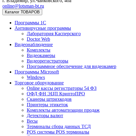
г. Владимир, ул.Чайковского, 40а
online@lotsman-bt.ru
Каталог ТОВАРОВ
Программы 1С
Антивирусные программы
Лаборатория Касперского
Doctor Web
Видеонаблюдение
Комплекты
Видеокамеры
Видеорегистраторы
Программное обеспечение для видеокамер
Программы Microsoft
Windows
Торговое оборудование
Online кассы регистраторы 54 ФЗ
ОФД ФН ЭЦП КриптоПРО
Сканеры штрихкодов
Принтеры этикеток
Комплекты автоматизации продаж
Детекторы валют
Весы
Терминалы сбора данных ТСД
POS системы POS терминалы