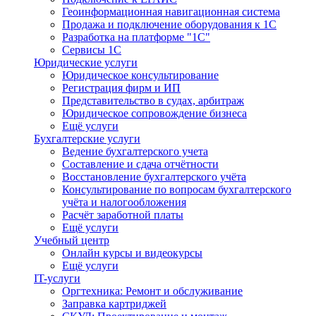
Геоинформационная навигационная система
Продажа и подключение оборудования к 1С
Разработка на платформе "1С"
Сервисы 1С
Юридические услуги
Юридическое консультирование
Регистрация фирм и ИП
Представительство в судах, арбитраж
Юридическое сопровождение бизнеса
Ещё услуги
Бухгалтерские услуги
Ведение бухгалтерского учета
Составление и сдача отчётности
Восстановление бухгалтерского учёта
Консультирование по вопросам бухгалтерского
учёта и налогообложения
Расчёт заработной платы
Ещё услуги
Учебный центр
Онлайн курсы и видеокурсы
Ещё услуги
IT-услуги
Оргтехника: Ремонт и обслуживание
Заправка картриджей