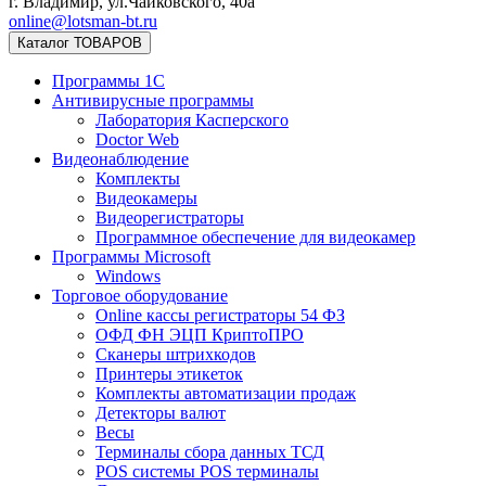
г. Владимир, ул.Чайковского, 40а
online@lotsman-bt.ru
Каталог ТОВАРОВ
Программы 1С
Антивирусные программы
Лаборатория Касперского
Doctor Web
Видеонаблюдение
Комплекты
Видеокамеры
Видеорегистраторы
Программное обеспечение для видеокамер
Программы Microsoft
Windows
Торговое оборудование
Online кассы регистраторы 54 ФЗ
ОФД ФН ЭЦП КриптоПРО
Сканеры штрихкодов
Принтеры этикеток
Комплекты автоматизации продаж
Детекторы валют
Весы
Терминалы сбора данных ТСД
POS системы POS терминалы