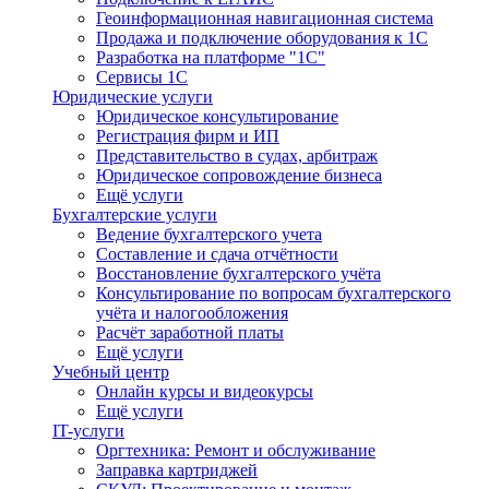
Геоинформационная навигационная система
Продажа и подключение оборудования к 1С
Разработка на платформе "1С"
Сервисы 1С
Юридические услуги
Юридическое консультирование
Регистрация фирм и ИП
Представительство в судах, арбитраж
Юридическое сопровождение бизнеса
Ещё услуги
Бухгалтерские услуги
Ведение бухгалтерского учета
Составление и сдача отчётности
Восстановление бухгалтерского учёта
Консультирование по вопросам бухгалтерского
учёта и налогообложения
Расчёт заработной платы
Ещё услуги
Учебный центр
Онлайн курсы и видеокурсы
Ещё услуги
IT-услуги
Оргтехника: Ремонт и обслуживание
Заправка картриджей