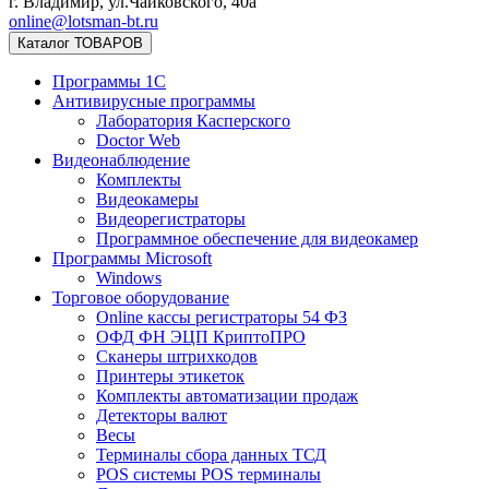
г. Владимир, ул.Чайковского, 40а
online@lotsman-bt.ru
Каталог ТОВАРОВ
Программы 1С
Антивирусные программы
Лаборатория Касперского
Doctor Web
Видеонаблюдение
Комплекты
Видеокамеры
Видеорегистраторы
Программное обеспечение для видеокамер
Программы Microsoft
Windows
Торговое оборудование
Online кассы регистраторы 54 ФЗ
ОФД ФН ЭЦП КриптоПРО
Сканеры штрихкодов
Принтеры этикеток
Комплекты автоматизации продаж
Детекторы валют
Весы
Терминалы сбора данных ТСД
POS системы POS терминалы