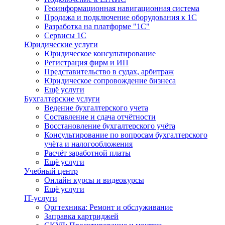
Геоинформационная навигационная система
Продажа и подключение оборудования к 1С
Разработка на платформе "1С"
Сервисы 1С
Юридические услуги
Юридическое консультирование
Регистрация фирм и ИП
Представительство в судах, арбитраж
Юридическое сопровождение бизнеса
Ещё услуги
Бухгалтерские услуги
Ведение бухгалтерского учета
Составление и сдача отчётности
Восстановление бухгалтерского учёта
Консультирование по вопросам бухгалтерского
учёта и налогообложения
Расчёт заработной платы
Ещё услуги
Учебный центр
Онлайн курсы и видеокурсы
Ещё услуги
IT-услуги
Оргтехника: Ремонт и обслуживание
Заправка картриджей