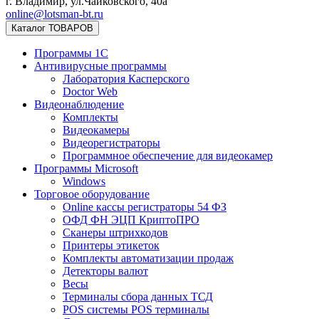
г. Владимир, ул.Чайковского, 40а
online@lotsman-bt.ru
Каталог ТОВАРОВ
Программы 1С
Антивирусные программы
Лаборатория Касперского
Doctor Web
Видеонаблюдение
Комплекты
Видеокамеры
Видеорегистраторы
Программное обеспечение для видеокамер
Программы Microsoft
Windows
Торговое оборудование
Online кассы регистраторы 54 ФЗ
ОФД ФН ЭЦП КриптоПРО
Сканеры штрихкодов
Принтеры этикеток
Комплекты автоматизации продаж
Детекторы валют
Весы
Терминалы сбора данных ТСД
POS системы POS терминалы