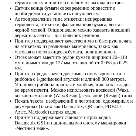
термоголовку и принтер в целом от выхода из строя.
Датчик конца бумаги своевременно оповестит о
необходимости установить новую ленту.
Автоопределение типа этикетки: непрерывная
термолента, этикетки, фальцованная бумага, лента с
черной меткой. Опционально можно заказать внешний
держатель ленты – для больших рулонов.
Принтер поддерживает качественную и быструю печать
на этикетках из различных материалов, таких как
матовая и полуглянцевая бумага, полипропилен.
Отсек может вместить рулон бумаги шириной 20~118
мм и диаметром до 127 мм, толщиной от 0.058 до 0.25
мм.
Принтер предназначен для самого популярного типа
риббона с 1-дюймовой втулкой и длиной 300 метров.
Установка риббона простая и удобная; никаких складок
во время печати. Можно использовать восковой (Wax),
восково-смоляной (Wax/Resign), смоляной (Resign) типы.
Печать текста, изображений и логотипов, одномерных и
двумерных (таких как Datamatrix, QR code, PDF417,
Aztec, Maxicode) штрих кодов.
Принтер поддерживает стандарт штрих-кодов
Datamatrix GS1 и национальную систему маркировки
«Честный знак».