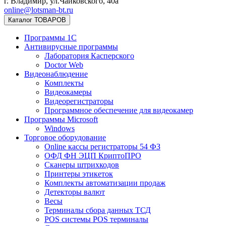
г. Владимир, ул.Чайковского, 40а
online@lotsman-bt.ru
Каталог ТОВАРОВ
Программы 1С
Антивирусные программы
Лаборатория Касперского
Doctor Web
Видеонаблюдение
Комплекты
Видеокамеры
Видеорегистраторы
Программное обеспечение для видеокамер
Программы Microsoft
Windows
Торговое оборудование
Online кассы регистраторы 54 ФЗ
ОФД ФН ЭЦП КриптоПРО
Сканеры штрихкодов
Принтеры этикеток
Комплекты автоматизации продаж
Детекторы валют
Весы
Терминалы сбора данных ТСД
POS системы POS терминалы