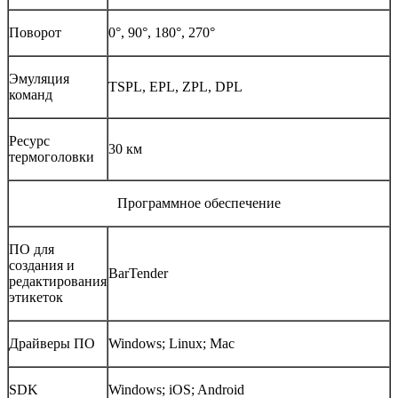
Поворот
0°, 90°, 180°, 270°
Эмуляция
TSPL, EPL, ZPL, DPL
команд
Ресурс
30 км
термоголовки
Программное обеспечение
ПО для
создания и
BarTender
редактирования
этикеток
Драйверы ПО
Windows; Linux; Mac
SDK
Windows; iOS; Android