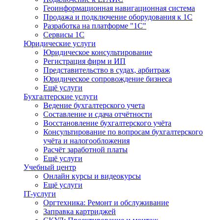
Геоинформационная навигационная система
Продажа и подключение оборудования к 1С
Разработка на платформе "1С"
Сервисы 1С
Юридические услуги
Юридическое консультирование
Регистрация фирм и ИП
Представительство в судах, арбитраж
Юридическое сопровождение бизнеса
Ещё услуги
Бухгалтерские услуги
Ведение бухгалтерского учета
Составление и сдача отчётности
Восстановление бухгалтерского учёта
Консультирование по вопросам бухгалтерского
учёта и налогообложения
Расчёт заработной платы
Ещё услуги
Учебный центр
Онлайн курсы и видеокурсы
Ещё услуги
IT-услуги
Оргтехника: Ремонт и обслуживание
Заправка картриджей