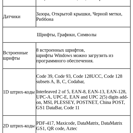
Зазора, Открытой крышки, Черной метки,
Датчики
Риббона
Шрифты, Графики, Символы
8 встроенных шрифтов,
Встроенные
шрифты Windows можно загрузить из
шрифты
программного обеспечения.
Code 39, Code 93, Code 128UCC, Code 128
subsets A, B, C, Codabar,
Interleaved 2 of 5, EAN-8, EAN-13, EAN-128,
1D штрих-коды
UPC-A, UPC-E, EAN and UPC 2(5) digits add-
on, MSI, PLESSEY, POSTNET, China POST,
GS1 DataBar, Code 11
PDF-417, Maxicode, DataMatrix, DataMatrix
2D штрих-коды
GS1, QR code, Aztec